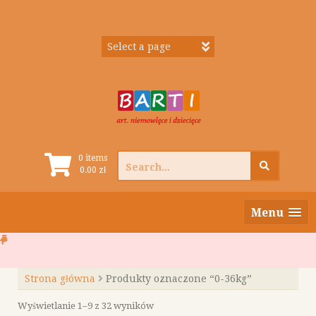
Skip
to
content
Search
0 items
0.00
zł
for:
Menu
Strona główna
Produkty oznaczone “0-36kg”
Posortowane
Wyświetlanie 1–9 z 32 wyników