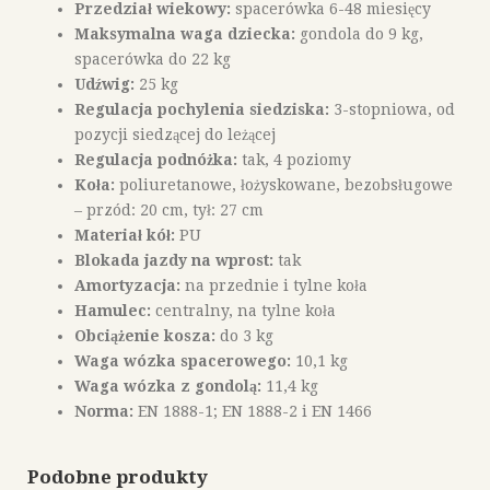
Przedział wiekowy:
spacerówka 6-48 miesięcy
Maksymalna waga dziecka:
gondola do 9 kg,
spacerówka do 22 kg
Udźwig:
25 kg
Regulacja pochylenia siedziska:
3-stopniowa, od
pozycji siedzącej do leżącej
Regulacja podnóżka:
tak, 4 poziomy
Koła:
poliuretanowe, łożyskowane, bezobsługowe
– przód: 20 cm, tył: 27 cm
Materiał kół:
PU
Blokada jazdy na wprost:
tak
Amortyzacja:
na przednie i tylne koła
Hamulec:
centralny, na tylne koła
Obciążenie kosza:
do 3 kg
Waga wózka spacerowego:
10,1 kg
Waga wózka z gondolą:
11,4 kg
Norma:
EN 1888-1; EN 1888-2 i EN 1466
Podobne produkty