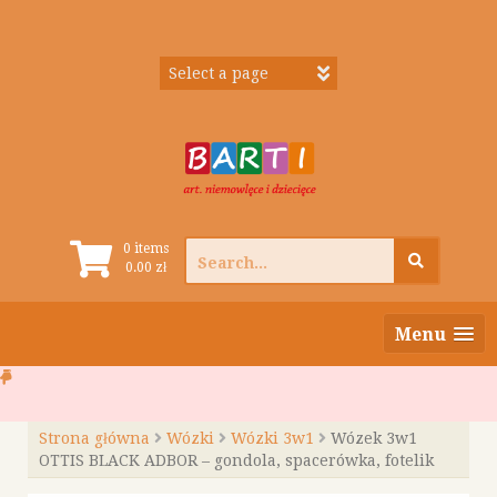
Skip
to
content
Search
0 items
0.00
zł
for:
Menu
Strona główna
Wózki
Wózki 3w1
Wózek 3w1
OTTIS BLACK ADBOR – gondola, spacerówka, fotelik