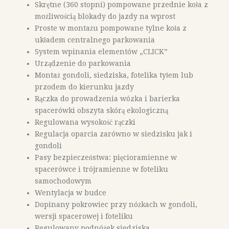
Skrętne (360 stopni) pompowane przednie koła z
możliwością blokady do jazdy na wprost
Proste w montażu pompowane tylne koła z
układem centralnego parkowania
System wpinania elementów „CLICK”
Urządzenie do parkowania
Montaż gondoli, siedziska, fotelika tyłem lub
przodem do kierunku jazdy
Rączka do prowadzenia wózka i barierka
spacerówki obszyta skórą ekologiczną
Regulowana wysokość rączki
Regulacja oparcia zarówno w siedzisku jak i
gondoli
Pasy bezpieczeństwa: pięcioramienne w
spacerówce i trójramienne w foteliku
samochodowym
Wentylacja w budce
Dopinany pokrowiec przy nóżkach w gondoli,
wersji spacerowej i foteliku
Regulowany podnóżek siedziska