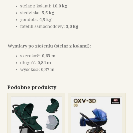
stelaż z kołami:
10,0
kg
siedzisko:
5,5 kg
gondola:
4,5 kg
fotelik samochodowy:
3,0 kg
Wymiary po złożeniu (stelaż z kołami):
szerokość:
0,63 m
długość:
0,84 m
wysokość:
0,37 m
Podobne produkty