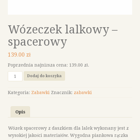
Wózeczek lalkowy –
spacerowy
139.00
zł
Poprzednia najniższa cena:
139.00
zł
.
ilość
Dodaj do koszyka
Wózeczek
lalkowy
Kategoria:
Zabawki
Znacznik:
zabawki
-
spacerowy
Opis
Wózek spacerowy z daszkiem dla lalek wykonany jest z
wysokiej jakości materiałów. Wygodna piankowa rączka