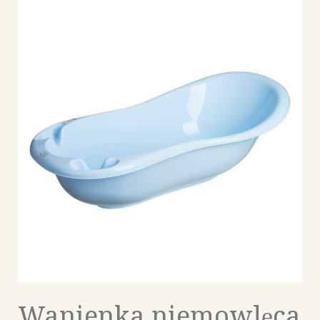
Wanienka niemowlęca