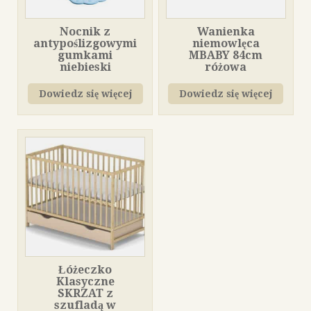
Nocnik z
Wanienka
antypoślizgowymi
niemowlęca
gumkami
MBABY 84cm
niebieski
różowa
Dowiedz się więcej
Dowiedz się więcej
Łóżeczko
Klasyczne
SKRZAT z
szufladą w