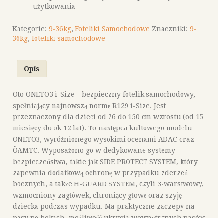
użytkowania
Kategorie:
9-36kg
,
Foteliki Samochodowe
Znaczniki:
9-
36kg
,
foteliki samochodowe
Opis
Oto ONETO3 i-Size – bezpieczny fotelik samochodowy,
spełniający najnowszą normę R129 i-Size. Jest
przeznaczony dla dzieci od 76 do 150 cm wzrostu (od 15
miesięcy do ok 12 lat). To następca kultowego modelu
ONETO3, wyróżnionego wysokimi ocenami ADAC oraz
ÖAMTC. Wyposażono go w dedykowane systemy
bezpieczeństwa, takie jak SIDE PROTECT SYSTEM, który
zapewnia dodatkową ochronę w przypadku zderzeń
bocznych, a także H-GUARD SYSTEM, czyli 3-warstwowy,
wzmocniony zagłówek, chroniący głowę oraz szyję
dziecka podczas wypadku. Ma praktyczne zaczepy na
pasy po bokach, możliwość ukrycia wewnętrznych pasów