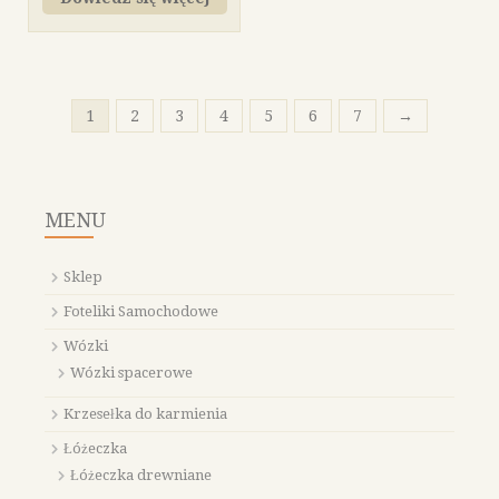
1
2
3
4
5
6
7
→
MENU
Sklep
Foteliki Samochodowe
Wózki
Wózki spacerowe
Krzesełka do karmienia
Łóżeczka
Łóżeczka drewniane